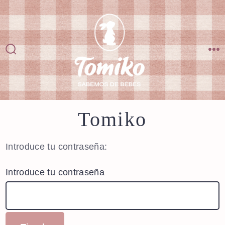
Saltar
al
contenido
Alternar
M
la
búsqueda
Tomiko
Introduce tu contraseña:
Introduce tu contraseña