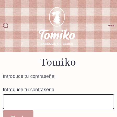
Saltar
al
contenido
Alternar
M
la
búsqueda
Tomiko
Introduce tu contraseña:
Introduce tu contraseña