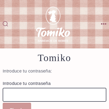
Saltar
al
contenido
Alternar
M
la
búsqueda
Tomiko
Introduce tu contraseña:
Introduce tu contraseña