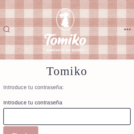
Saltar
al
contenido
Alternar
M
la
búsqueda
Tomiko
Introduce tu contraseña:
Introduce tu contraseña