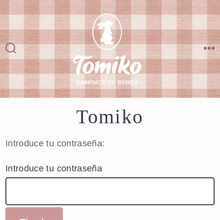
Saltar
al
contenido
Alternar
M
la
búsqueda
Tomiko
Introduce tu contraseña:
Introduce tu contraseña