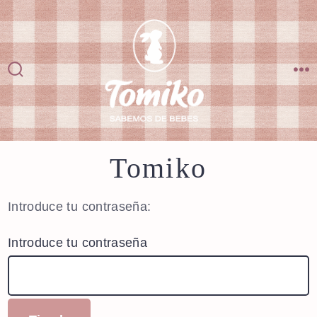
Saltar
al
contenido
Alternar
M
la
búsqueda
Tomiko
Introduce tu contraseña:
Introduce tu contraseña