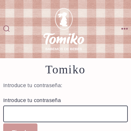
Saltar
al
contenido
Alternar
M
la
búsqueda
Tomiko
Introduce tu contraseña:
Introduce tu contraseña