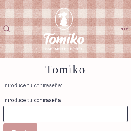
Saltar
al
contenido
Alternar
M
la
búsqueda
Tomiko
Introduce tu contraseña:
Introduce tu contraseña