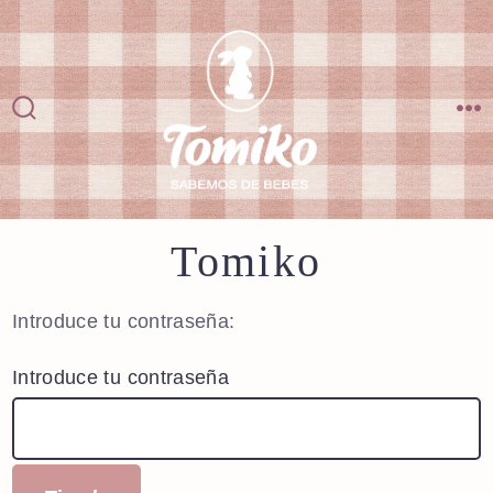
Saltar
al
contenido
Alternar
M
la
búsqueda
Tomiko
Introduce tu contraseña:
Introduce tu contraseña