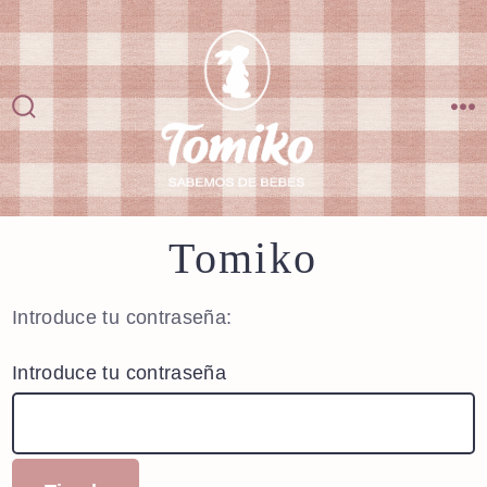
Saltar
al
contenido
Alternar
M
la
búsqueda
Tomiko
Introduce tu contraseña:
Introduce tu contraseña