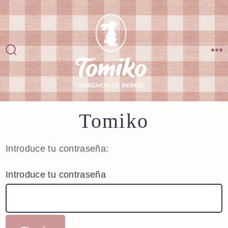
Saltar
al
contenido
Alternar
M
la
búsqueda
Tomiko
Introduce tu contraseña:
Introduce tu contraseña