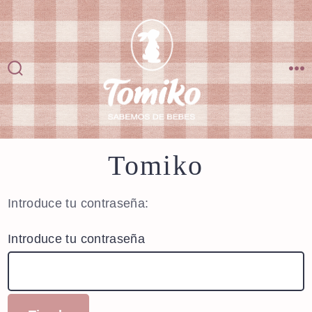
Saltar
al
contenido
Alternar
M
la
búsqueda
Tomiko
Introduce tu contraseña:
Introduce tu contraseña