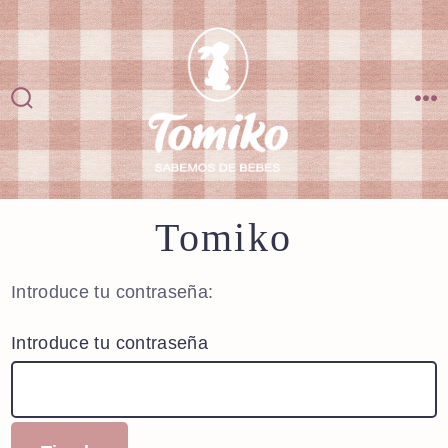
Saltar
al
contenido
Alternar
M
la
búsqueda
Tomiko
Introduce tu contraseña:
Introduce tu contraseña