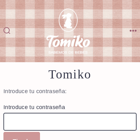
Saltar
al
contenido
Alternar
M
la
búsqueda
Tomiko
Introduce tu contraseña:
Introduce tu contraseña