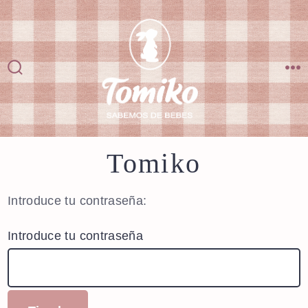
Saltar
al
contenido
Alternar
M
la
búsqueda
Tomiko
Introduce tu contraseña:
Introduce tu contraseña