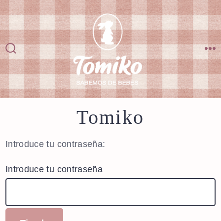
Saltar
al
contenido
Alternar
M
la
búsqueda
Tomiko
Introduce tu contraseña:
Introduce tu contraseña