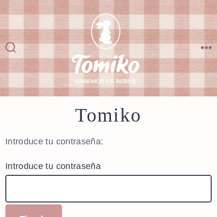
Saltar
al
contenido
Alternar
M
la
búsqueda
Tomiko
Introduce tu contraseña:
Introduce tu contraseña