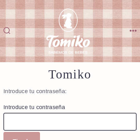
Saltar
al
contenido
Alternar
M
la
búsqueda
Tomiko
Introduce tu contraseña:
Introduce tu contraseña