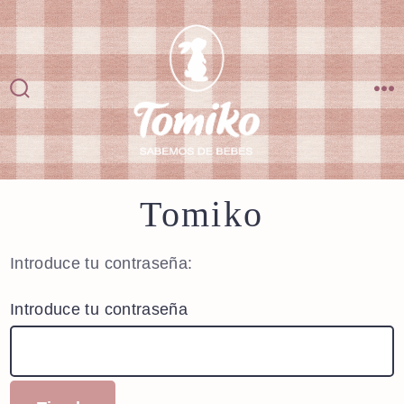
Saltar
al
contenido
Alternar
M
la
búsqueda
Tomiko
Introduce tu contraseña:
Introduce tu contraseña