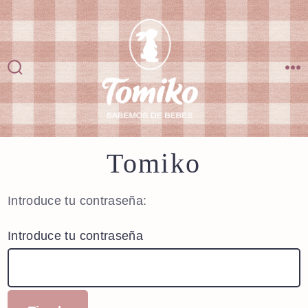
Saltar
al
contenido
Alternar
M
la
búsqueda
Tomiko
Introduce tu contraseña:
Introduce tu contraseña