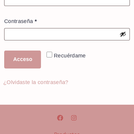
Obligatorio
Contraseña
*
Recuérdame
Acceso
¿Olvidaste la contraseña?
Abrir
Abrir
Facebook
Instagram