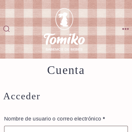
Saltar
al
contenido
Alternar
M
la
búsqueda
Cuenta
Acceder
Obligatorio
Nombre de usuario o correo electrónico
*